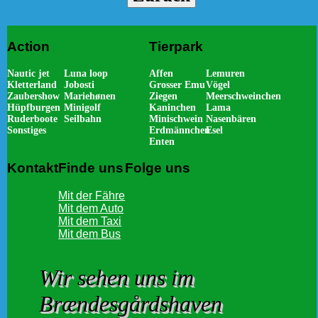
Action
Tierpark
Nautic jet
Luna loop
Affen
Lemuren
Kletterland
Jobosti
Grosser Emu
Vögel
Zaubershow
Mariehønen
Ziegen
Meerschweinchen
Hüpfburgen
Minigolf
Kaninchen
Lama
Ruderboote
Seilbahn
Minischwein
Nasenbären
Sonstiges
Erdmännchen
Esel
Enten
Kontakt
Finde uns
Folge uns
Mit der Fähre
Mit dem Auto
Mit dem Taxi
Mit dem Bus
Wir sehen uns im
Brændesgårdshaven