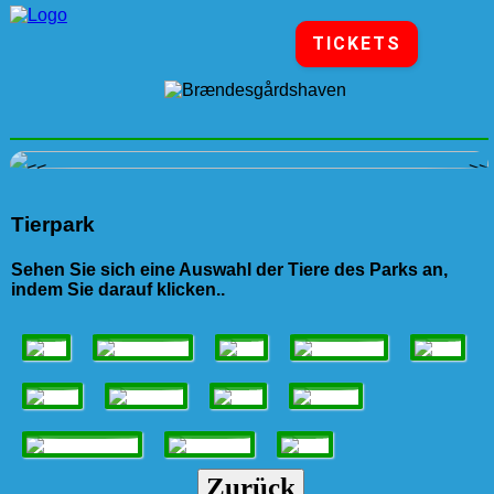
TICKETS
<<
>>
Tierpark
Sehen Sie sich eine Auswahl der Tiere des Parks an,
indem Sie darauf klicken..
ESEL
ERDMÄNNCHEN
AFFEN
GROSSER
VÖGEL
EMU
ZIEGEN
KANINCHEN
LAMA
LEMUREN
MEERSCHWEINCHEN
NASENBÄREN
ENTEN